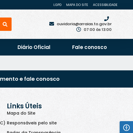
LGPD
MAPA DO SITE
ACESSIBILIDADE
ouvidoria@arraias.to.gov.br
07:00 às 13:00
Diário Oficial
Fale conosco
imento e fale conosco
Links Úteis
Mapa do Site
IC)
Responsáveis pelo site
Radar da Transparência