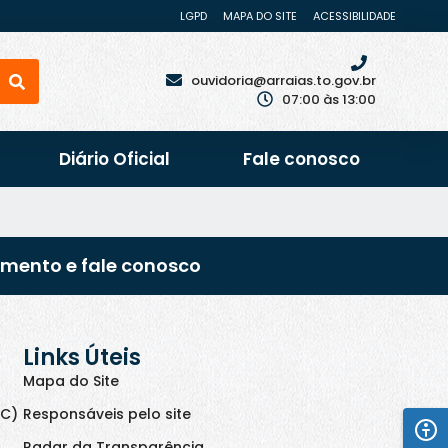
LGPD
MAPA DO SITE
ACESSIBILIDADE
ouvidoria@arraias.to.gov.br
07:00 às 13:00
Diário Oficial
Fale conosco
imento e fale conosco
Links Úteis
Mapa do Site
IC)
Responsáveis pelo site
Radar da Transparência