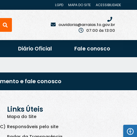
LGPD
MAPA DO SITE
ACESSIBILIDADE
ouvidoria@arraias.to.gov.br
07:00 às 13:00
Diário Oficial
Fale conosco
imento e fale conosco
Links Úteis
Mapa do Site
IC)
Responsáveis pelo site
Radar da Transparência