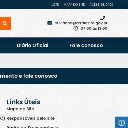
LGPD
MAPA DO SITE
ACESSIBILIDADE
ouvidoria@arraias.to.gov.br
07:00 às 13:00
Diário Oficial
Fale conosco
imento e fale conosco
Links Úteis
Mapa do Site
IC)
Responsáveis pelo site
Radar da Transparência