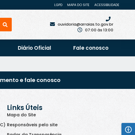
LGPD
MAPA DO SITE
ACESSIBILIDADE
ouvidoria@arraias.to.gov.br
07:00 às 13:00
Diário Oficial
Fale conosco
imento e fale conosco
Links Úteis
Mapa do Site
IC)
Responsáveis pelo site
Radar da Transparência