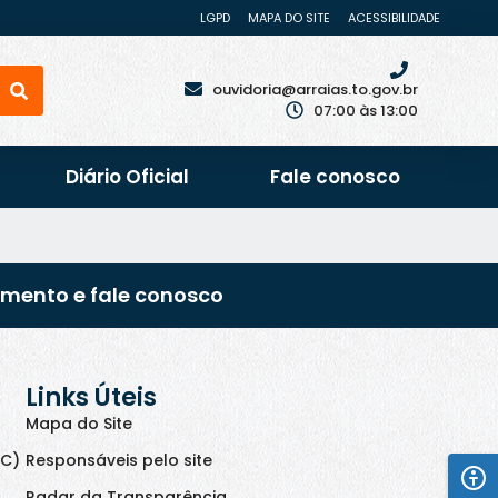
LGPD
MAPA DO SITE
ACESSIBILIDADE
ouvidoria@arraias.to.gov.br
07:00 às 13:00
Diário Oficial
Fale conosco
imento e fale conosco
Links Úteis
Mapa do Site
IC)
Responsáveis pelo site
Radar da Transparência