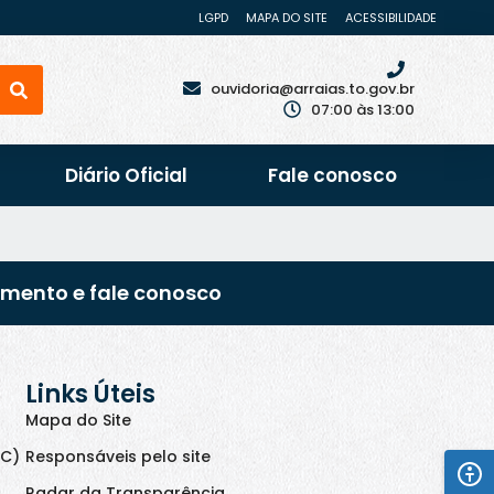
LGPD
MAPA DO SITE
ACESSIBILIDADE
ouvidoria@arraias.to.gov.br
07:00 às 13:00
Diário Oficial
Fale conosco
imento e fale conosco
Links Úteis
Mapa do Site
IC)
Responsáveis pelo site
Radar da Transparência