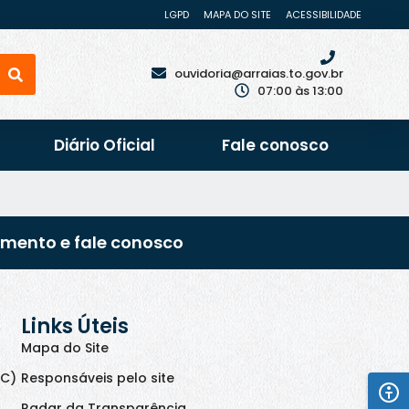
LGPD
MAPA DO SITE
ACESSIBILIDADE
ouvidoria@arraias.to.gov.br
07:00 às 13:00
Diário Oficial
Fale conosco
imento e fale conosco
Links Úteis
Mapa do Site
IC)
Responsáveis pelo site
Radar da Transparência