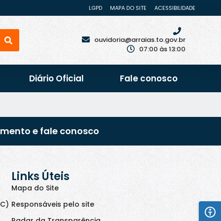
LGPD
MAPA DO SITE
ACESSIBILIDADE
ouvidoria@arraias.to.gov.br
07:00 às 13:00
Diário Oficial
Fale conosco
imento e fale conosco
Links Úteis
Mapa do Site
IC)
Responsáveis pelo site
Radar da Transparência