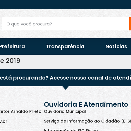
Prefeitura
Transparência
Notícias
e 2019
está procurando? Acesse nosso canal de atend
Ouvidoria E Atendimento
Setor Arnaldo Prieto
Ouvidoria Municipal
Serviço de Informação ao Cidadão (E-S
v.br
Informação do SIC Físico