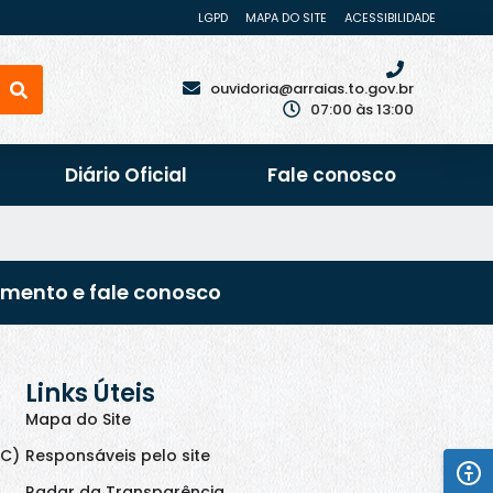
LGPD
MAPA DO SITE
ACESSIBILIDADE
ouvidoria@arraias.to.gov.br
07:00 às 13:00
Diário Oficial
Fale conosco
imento e fale conosco
Links Úteis
Mapa do Site
IC)
Responsáveis pelo site
Radar da Transparência