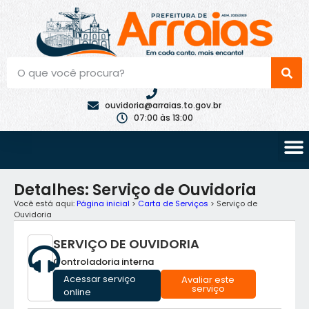
ouvidoria@arraias.to.gov.br
07:00 às 13:00
Detalhes: Serviço de Ouvidoria
Você está aqui:
Página inicial
>
Carta de Serviços
> Serviço de
Ouvidoria
SERVIÇO DE OUVIDORIA
Controladoria interna
Acessar serviço
Avaliar este
serviço
online