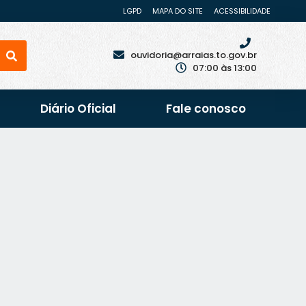
LGPD
MAPA DO SITE
ACESSIBILIDADE
ouvidoria@arraias.to.gov.br
07:00 às 13:00
Diário Oficial
Fale conosco