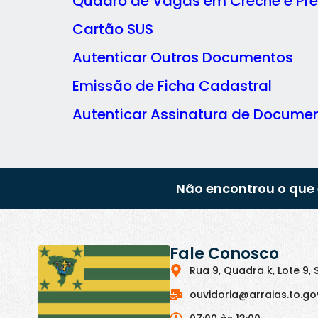
Quadro de Vagas em Creche e Pré
Cartão SUS
Autenticar Outros Documentos
Emissão de Ficha Cadastral
Autenticar Assinatura de Docume
Não encontrou o que 
Fale Conosco
Rua 9, Quadra k, Lote 9, 
ouvidoria@arraias.to.go