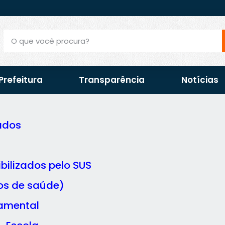
Prefeitura
Transparência
Notícias
tados
ilizados pelo SUS
os de saúde)
amental