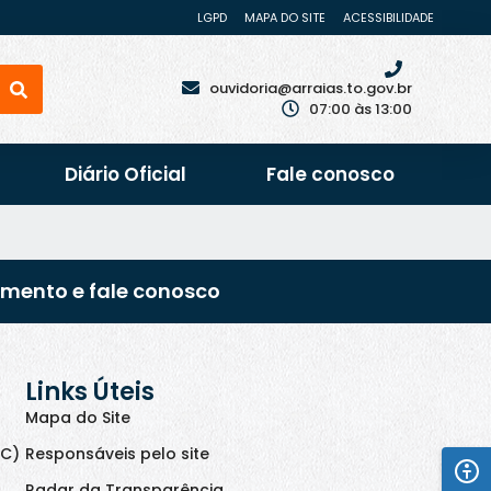
LGPD
MAPA DO SITE
ACESSIBILIDADE
ouvidoria@arraias.to.gov.br
07:00 às 13:00
Diário Oficial
Fale conosco
imento e fale conosco
Links Úteis
Mapa do Site
IC)
Responsáveis pelo site
Radar da Transparência