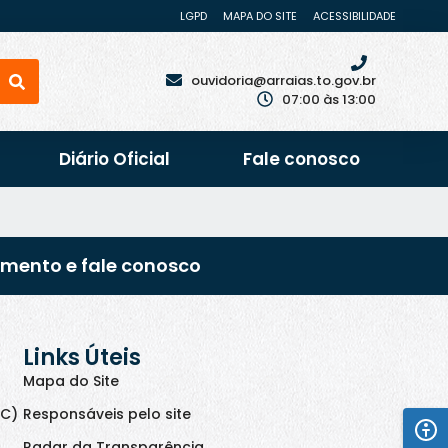
LGPD
MAPA DO SITE
ACESSIBILIDADE
ouvidoria@arraias.to.gov.br
07:00 às 13:00
Diário Oficial
Fale conosco
imento e fale conosco
Links Úteis
Mapa do Site
IC)
Responsáveis pelo site
Radar da Transparência